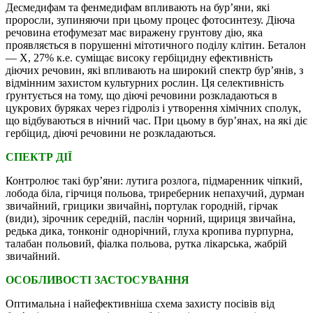
Десмедифам та фенмедифам впливають на бур’яни, які
проросли, зупиняючи при цьому процес фотосинтезу. Діюча
речовина етофумезат має виражену грунтову дію, яка
проявляється в порушенні мітотичного поділу клітин. Беталон
— Х, 27% к.е. суміщає високу гербіцидну ефективність
діючих речовин, які впливають на широкий спектр бур’янів, з
відмінним захистом культурних рослин. Ця селективність
ґрунтується на тому, що діючі речовини розкладаються в
цукрових буряках через гідроліз і утворення хімічних сполук,
що відбуваються в нічний час. При цьому в бур’янах, на які діє
гербіцид, діючі речовини не розкладаються.
СПЕКТР ДІЇ
Контролює такі бур’яни: лутига розлога, підмаренник чіпкий,
лобода біла, гірчиця польова, триреберник непахучий, дурман
звичайний, грицики звичайні
,
портулак городній, гірчак
(види), зірочник середній, паслін чорний, щириця звичайна,
редька дика, тонконіг однорічний, глуха кропива пурпурна,
талабан польовий, фіалка польова, рутка лікарська, жабрій
звичайний.
ОСОБЛИВОСТІ ЗАСТОСУВАННЯ
Оптимальна і найефективніша схема захисту посівів від