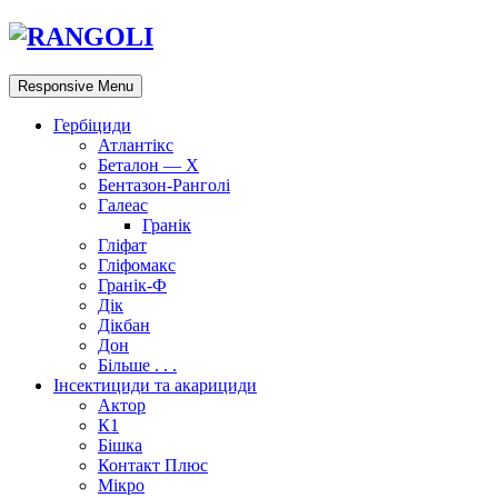
Responsive Menu
Гербіциди
Атлантікс
Беталон — Х
Бентазон-Ранголі
Галеас
Гранік
Гліфат
Гліфомакс
Гранік-Ф
Дік
Дікбан
Дон
Більше . . .
Інсектициди та акарициди
Актор
К1
Бішка
Контакт Плюс
Мікро