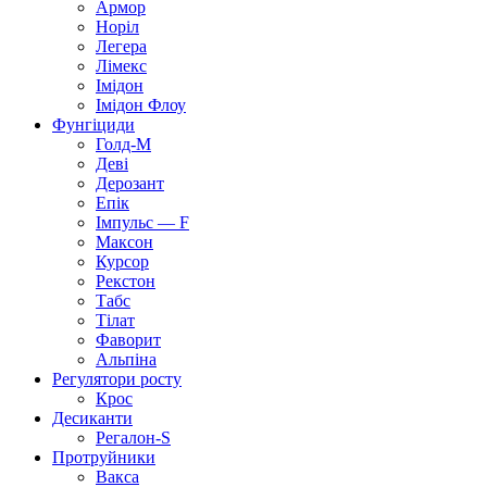
Армор
Норіл
Легера
Лімекс
Імідон
Імідон Флоу
Фунгіциди
Голд-М
Деві
Дерозант
Епік
Імпульс — F
Максон
Курсор
Рекстон
Табс
Тілат
Фаворит
Альпіна
Регулятори росту
Крос
Десиканти
Регалон-S
Протруйники
Вакса