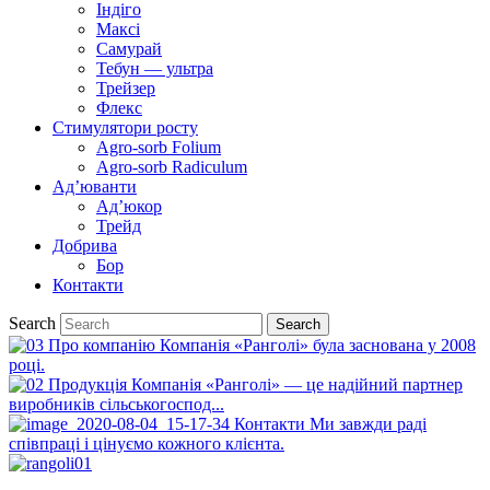
Індіго
Максі
Самурай
Тебун — ультра
Трейзер
Флекс
Стимулятори росту
Agro-sorb Folium
Agro-sorb Radiculum
Ад’юванти
Ад’юкор
Трейд
Добрива
Бор
Контакти
Search
Про компанію
Компанія «Ранголі» була заснована у 2008
році.
Продукція
Компанія «Ранголі» — це надійний партнер
виробників сільськогоспод...
Контакти
Ми завжди раді
співпраці і цінуємо кожного клієнта.